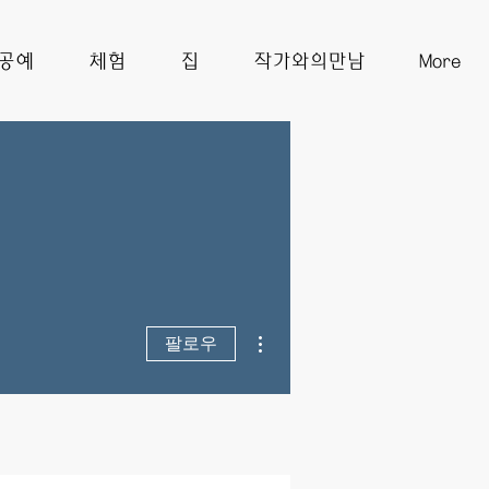
공예
체험
집
작가와의만남
More
더보기
팔로우