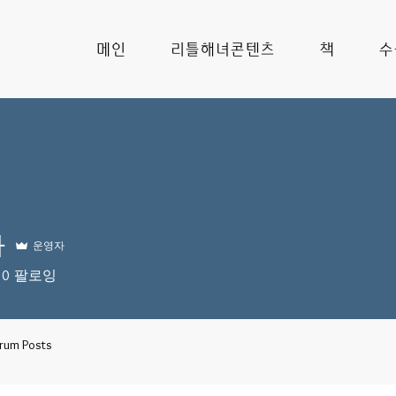
메인
리틀해녀콘텐츠
책
수
폼
자
운영자
0
팔로잉
rum Posts