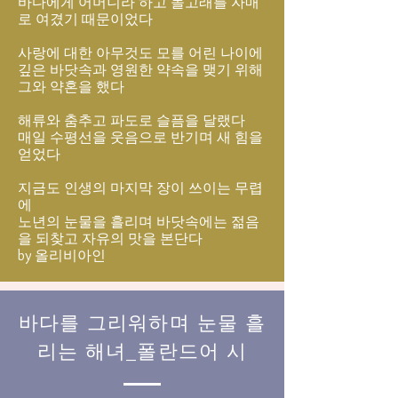
바다에게 어머니라 하고 돌고래를 자매
로 여겼기 때문이었다
사랑에 대한 아무것도 모를 어린 나이에
깊은 바닷속과 영원한 약속을 맺기 위해
그와 약혼을 했다
해류와 춤추고 파도로 슬픔을 달랬다
매일 수평선을 웃음으로 반기며 새 힘을
얻었다
지금도 인생의 마지막 장이 쓰이는 무렵
에
노년의 눈물을 흘리며 바닷속에는 젊음
을 되찾고 자유의 맛을 본단다
by 올리비아인
바다를 그리워하며 눈물 흘
리는 해녀_폴란드어 시